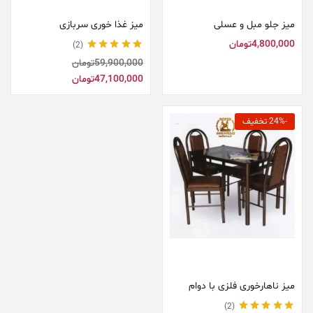
میز جلو مبل و عسلی
میز غذا خوری سربازی
4,800,000
تومان
2
نمره
5.00
از 5
59,900,000
تومان
47,100,000
تومان
-24% تخفیف
افزودن به سبد خرید
میز ناهارخوری فلزی با دوام
2