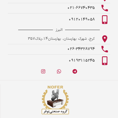
021-66740435
09120149058
البرز
کرج، شهرک بهارستان، بهارستان14،پلاک357
026-34328794
09193115245