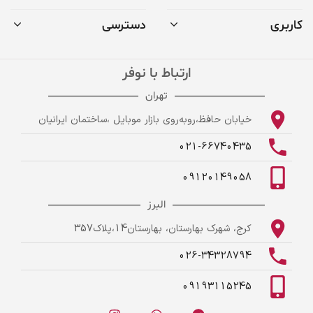
کاربری
دسترسی
ارتباط با نوفر
تهران
خیابان حافظ،روبه‌روی بازار موبایل ،ساختمان ایرانیان
021-66740435
09120149058
البرز
کرج، شهرک بهارستان، بهارستان14،پلاک357
026-34328794
09193115245