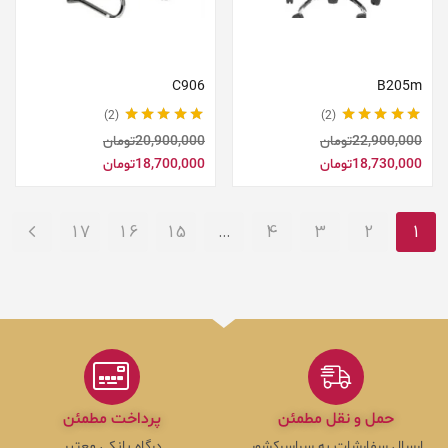
افزودن به سبد خرید
افزودن به سبد خرید
C906
B205m
2
2
نمره
5.00
از 5
نمره
5.00
از 5
22,900,000
تومان
20,900,000
تومان
18,730,000
تومان
18,700,000
تومان
17
16
15
…
4
3
2
1
حمل و نقل مطمئن
پرداخت مطمئن
ارسال سفارشات به سراسرکشور
درگاه بانکی معتبر