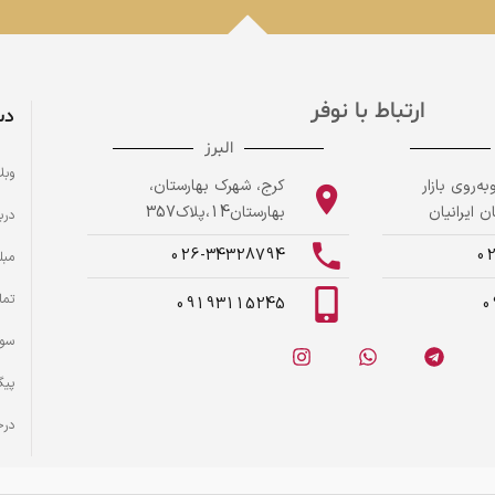
ارتباط با نوفر
دس
البرز
وبل
ه‌روی بازار
کرج، شهرک بهارستان،
 ایرانیان
بهارستان14،پلاک357
درب
026-34328794
0
مبل
تما
09193115245
0
سوا
پیگ
درخ