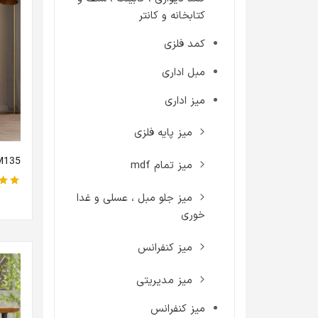
کتابخانه و کانتر
کمد فلزی
مبل اداری
میز اداری
میز پایه فلزی
M135
میز تمام mdf
نمره
میز جلو مبل ، عسلی و غدا
خوری
میز کنفرانس
میز مدیریتی
میز کنفرانس