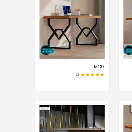
M137
2
نمره
5.00
از 5