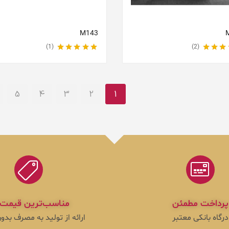
M143
1
2
5.00
از 5
نمره
5.00
از 5
5
4
3
2
1
پرداخت مطمئن
مناسب‌ترین قیمت 
درگاه بانکی معتبر
ارائه از تولید به مصرف بد