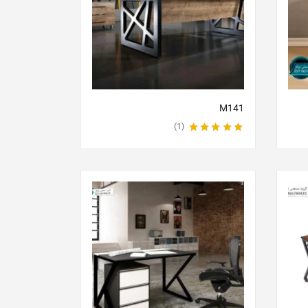
M141
1
نمره
5.00
از 5