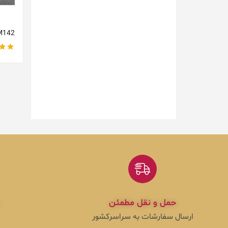
M142
نمره
حمل و نقل مطمئن
ارسال سفارشات به سراسرکشور