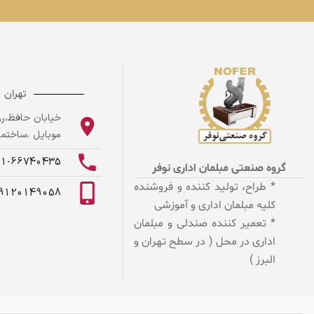
تهران
خیابان حافظ،روب
موبایل ،ساختمان
21-66740435
گروه صنعتی مبلمان اداری نوفر
* طراح، تولید کننده و فروشنده
9120149058
کلیه مبلمان اداری و آموزشی
* تعمیر کننده صندلی و مبلمان
اداری در محل ( در سطح تهران و
البرز )