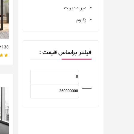
میز مدیریت
وکیوم
M138
فیلتر براساس قیمت :
نمره
صافی