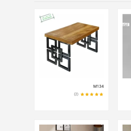
M134
2
نمره
5.00
از 5