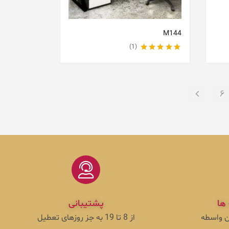
M144
1
نمره
5.00
از 5
6
ها
پشتیبانی
ون واسطه
از 8 تا 19 به جز روزهای تعطیل