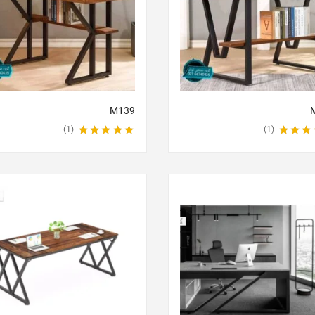
M139
1
1
5.00
از 5
نمره
5.00
از 5