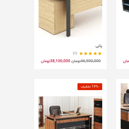
پانی
1
نمره
5.00
از 5
مان
46,900,000
تومان
38,100,000
تومان
-19% تخفیف