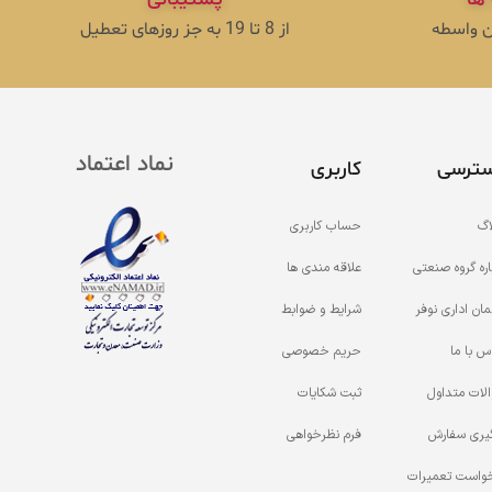
ون واسطه
از 8 تا 19 به جز روزهای تعطیل
نماد اعتماد
ترسی
کاربری
اگ
حساب کاربری
اره گروه صنعتی
علاقه مندی ها
مان اداری نوفر
شرایط و ضوابط
س با ما
حریم خصوصی
لات متداول
ثبت شکایات
یری سفارش
فرم نظرخواهی
واست تعمیرات