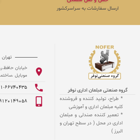
ارسال سفارشات به سراسرکشور
تهران
خیابان حافظ،روب
موبایل ،ساختمان
21-66740435
گروه صنعتی مبلمان اداری نوفر
* طراح، تولید کننده و فروشنده
9120149058
کلیه مبلمان اداری و آموزشی
* تعمیر کننده صندلی و مبلمان
اداری در محل ( در سطح تهران و
البرز )