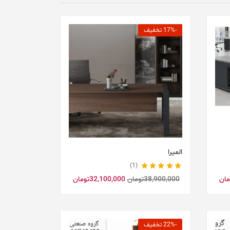
-17% تخفیف
المیرا
1
نمره
5.00
از 5
مان
38,900,000
تومان
32,100,000
تومان
-22% تخفیف