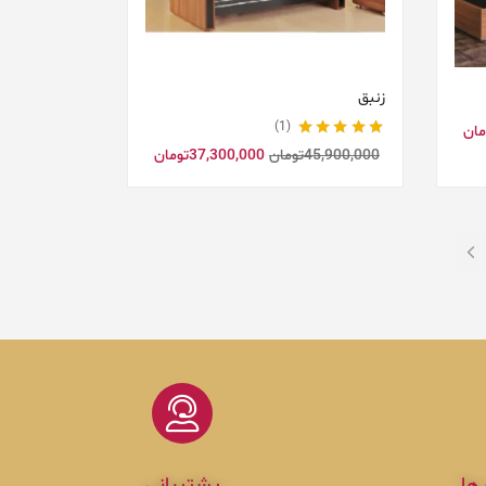
زنبق
1
مان
نمره
5.00
از 5
45,900,000
تومان
37,300,000
تومان
ها
پشتیبانی