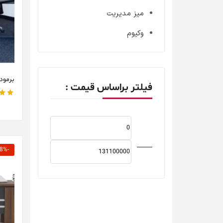
میز مدیریت
وکیوم
برمودا
فیلتر براساس قیمت :
نمره
صافی
-8% تخفیف