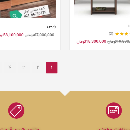
رایس
2
67,900,000
تومان
53,100,000
تو
5.00
از 5
19,890
تومان
18,300,000
تومان
4
3
2
1
پرداخت مطمئن
مناسب‌ترین قیمت 