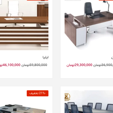
ن
ایلیا
36,900
تومان
29,300,000
تومان
59,800,000
تومان
46,100,000
تو
-21% تخفیف