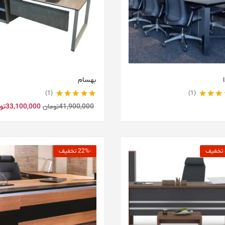
بهسام
1
1
5.00
از 5
نمره
5.00
از 5
41,900,000
تومان
33,100,000
تو
-22% تخفیف