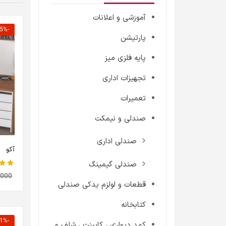
آموزشی و اعلانات
-15% تخفیف
پارتیشن
پایه فلزی میز
تجهیزات اداری
تعمیرات
صندلی و نیمکت
صندلی اداری
آکو
صندلی گیمینگ
نمره
,000
قطعات و لولزم یدکی صندلی
کتابخانه
-21% تخفیف
کمد دیواری ، کابینت ، شلف و