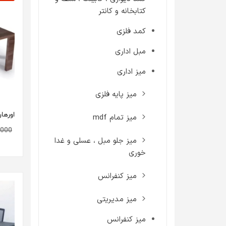
کتابخانه و کانتر
کمد فلزی
مبل اداری
میز اداری
میز پایه فلزی
اورها
میز تمام mdf
,000
میز جلو مبل ، عسلی و غدا
خوری
میز کنفرانس
میز مدیریتی
میز کنفرانس