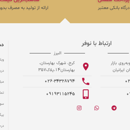
درگاه بانکی معتبر
ارائه از تولید به مصرف بد
ارتباط با نوفر
دس
البرز
وبل
ه‌روی بازار
کرج، شهرک بهارستان،
 ایرانیان
بهارستان14،پلاک357
درب
026-34328794
0
مبل
تما
09193115245
0
سوا
پیگ
درخ