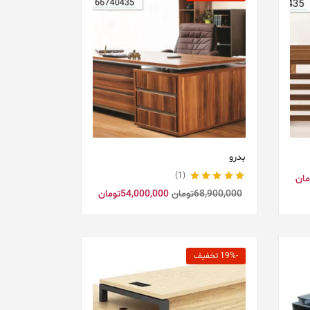
بدرو
1
مان
نمره
5.00
از 5
68,900,000
تومان
54,000,000
تومان
-19% تخفیف