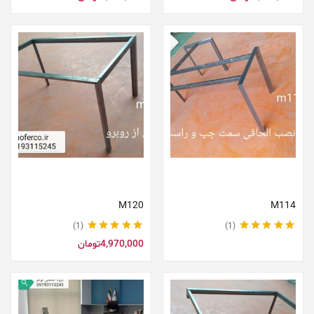
اطلاعات بیشتر
افزودن به سبد خرید
M120
M114
1
1
نمره
5.00
از 5
نمره
5.00
از 5
4,970,000
تومان