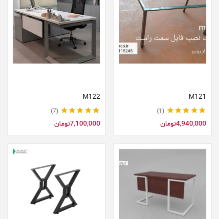
افزودن به سبد خرید
افزودن به سبد خرید
M122
M121
7
1
نمره
5.00
از 5
نمره
5.00
از 5
4,940,000
تومان
7,100,000
تومان