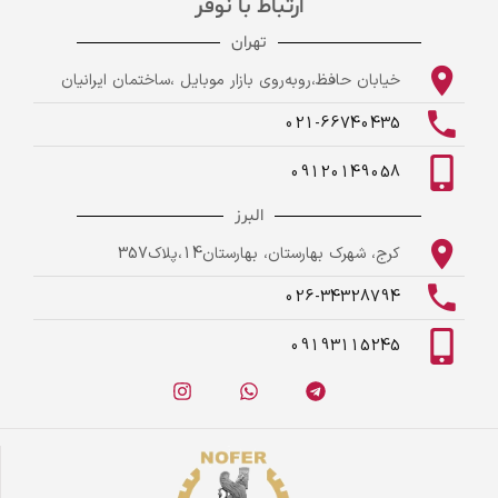
ارتباط با نوفر
تهران
خیابان حافظ،روبه‌روی بازار موبایل ،ساختمان ایرانیان
021-66740435
09120149058
البرز
کرج، شهرک بهارستان، بهارستان14،پلاک357
026-34328794
09193115245