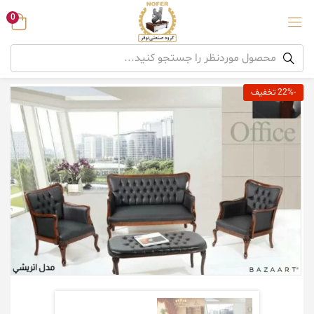
0
-22% تخفیف