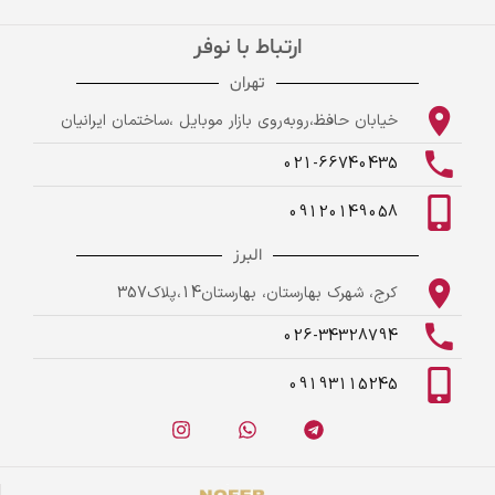
ارتباط با نوفر
تهران
خیابان حافظ،روبه‌روی بازار موبایل ،ساختمان ایرانیان
021-66740435
09120149058
البرز
کرج، شهرک بهارستان، بهارستان14،پلاک357
026-34328794
09193115245