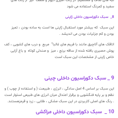
لبه های صاف و مستقیم. در رنگ آمیزی دیوار و سقف نیز از رنگ های
سفید و کمرنگ استفاده می شود
8_ سبک دکوراسیون داخلی ژاپنی
این سبک که بیشتر مورد استقبال ژاپنی ها است به ساده بودن ، تمیز
بودن و کم جزئیات بودن می اندیشد .
اتاقک های آلاچیق مانند با فریم های غالبا” مربع و درب های کشویی ، کف
پوش حصیری بافته شده از ساقه برنج ، میز و صندلی کوتاه و باغ آرایی
خاص ژاپنی از مشخصات این سبک است
9 _ سبک دکوراسیون داخلی چینی
این سبک بر اساس 4 اصل سادگی ، انرژی ، طبیعت ( و استفاده از چوب ) و
نظم و بر پایه فنگشویی و برقرار اعتدال میان انرژی های طبیعی استوار است
. رنگ های اصلی کاربردی در این سبک مشکی ، طلایی ، زرد و قرمزهستند.
10 _ سبک دکوراسیون داخلی مراکشی