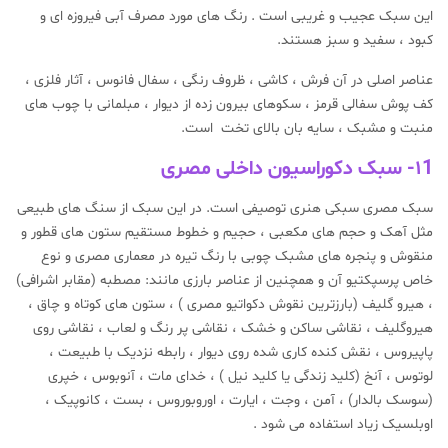
این سبک عجیب و غریبی است . رنگ های مورد مصرف آبی فیروزه ای و
کبود ، سفید و سبز هستند.
عناصر اصلی در آن فرش ، کاشی ، ظروف رنگی ، سفال فانوس ، آثار فلزی ،
کف پوش سفالی قرمز ، سکوهای بیرون زده از دیوار ، مبلمانی با چوب های
منبت و مشبک ، سایه بان بالای تخت است.
۱1- سبک دکوراسیون داخلی مصری
سبک مصری سبکی هنری توصیفی است. در این سبک از سنگ های طبیعی
مثل آهک و حجم های مکعبی ، حجیم و خطوط مستقیم ستون های قطور و
منقوش و پنجره های مشبک چوبی با رنگ تیره در معماری مصری و نوع
خاص پرسپکتیو آن و همچنین از عناصر بارزی مانند: مصطبه (مقابر اشرافی)
، هیرو گلیف (بارزترین نقوش دکواتیو مصری ) ، ستون های کوتاه و چاق ،
هیروگلیف ، نقاشی ساکن و خشک ، نقاشی پر رنگ و لعاب ، نقاشی روی
پاپیروس ، نقش کنده کاری شده روی دیوار ، رابطه نزدیک با طبیعت ،
لوتوس ، آنخ (کلید زندگی یا کلید نیل ) ، خدای مات ، آنوبوس ، خپری
(سوسک بالدار) ، آمن ، وجت ، ایارت ، اوروبوروس ، بست ، کانوپیک ،
اوبلسیک زیاد استفاده می شود .