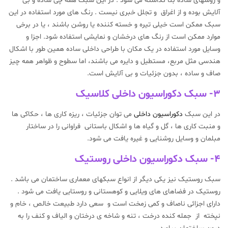
و روشهای ساده بنا گذاشته می شود . در این سبک همه چی ساده و بی
آلایش بوده و از اغراق و تجلل خبری نیست . رنگ های مورد استفاده در این
سبک ممکن است خیلی تیره و خسته کننده یا روشن باشند ، یا در برخی
موارد ممکن است از رنگ های درخشان و نمایشی استفاده شود. اجزا و
وسایل مورد استفاده در یک مکان با طراحی داخلی ساده همین طور با اشکال
هندسی مثل مربع، مستطیل و دایره می باشند، اما سطوح و ظواهر همه چیز
صاف و ساده ، بدون جزئیات و بی آلایش است.
۳- سبک دکوراسیون داخلی کلاسیک
در این سبک
دکوراسیون داخلی
می توان جزئیات ، ریزه کاری ها ، حکاکی ها
و منبت کاری ها ، گل و گیاه ها و اشکال باستانی فراوانی را در ساختار
مبلمان و وسایل روشنایی و غیره یافت می شود.
۴- سبک دکوراسیون داخلی روستیک
سبک روستیک نیز یکی دیگر از انواع سبکهای معماری ساختمان می باشد .
روستیک در فضاهای های ویلایی و کوهستانی و روستایی یافت می شود .
دارای اجزائی ناصاف و کمی زمخت است و سعی دارد طبیعت خالص ، خام و
نپخته از جمله کنده درخت ، تنه و شاخه ی درختان و الیاف و کنف را به