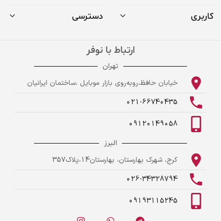
کاربری
دسترسی
ارتباط با نوفر
تهران
خیابان حافظ،روبه‌روی بازار موبایل ،ساختمان ایرانیان
021-66740435
09120149058
البرز
کرج، شهرک بهارستان، بهارستان14،پلاک357
026-34328794
09193115245