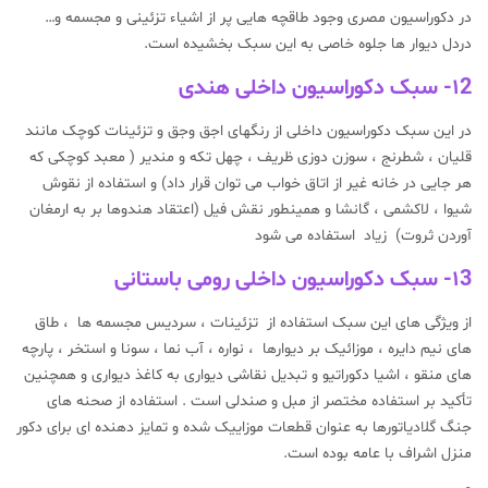
در دکوراسیون مصری وجود طاقچه هایی پر از اشیاء تزئینی و مجسمه و…
دردل دیوار ها جلوه خاصی به این سبک بخشیده است.
۱2- سبک دکوراسیون داخلی هندی
در این سبک دکوراسیون داخلی از رنگهای اجق وجق و تزئینات کوچک مانند
قلیان ، شطرنج ، سوزن دوزی ظریف ، چهل تکه و مندیر ( معبد کوچکی که
هر جایی در خانه غیر از اتاق خواب می توان قرار داد) و استفاده از نقوش
شیوا ، لاکشمی ، گانشا و همینطور نقش فیل (اعتقاد هندوها بر به ارمغان
آوردن ثروت) زیاد استفاده می شود
۱3- سبک دکوراسیون داخلی رومی باستانی
از ویژگی های این سبک استفاده از تزئینات ، سردیس مجسمه ها ، طاق
های نیم دایره ، موزائیک بر دیوارها ، نواره ، آب نما ، سونا و استخر ، پارچه
های منقو ، اشیا دکوراتیو و تبدیل نقاشی دیواری به کاغذ دیواری و همچنین
تأکید بر استفاده مختصر از مبل و صندلی است . استفاده از صحنه های
جنگ گلادیاتورها به عنوان قطعات موزاییک شده و تمایز دهنده ای برای دکور
منزل اشراف با عامه بوده است.