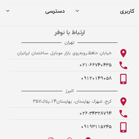
کاربری
دسترسی
ارتباط با نوفر
تهران
خیابان حافظ،روبه‌روی بازار موبایل ،ساختمان ایرانیان
021-66740435
09120149058
البرز
کرج، شهرک بهارستان، بهارستان14،پلاک357
026-34328794
09193115245