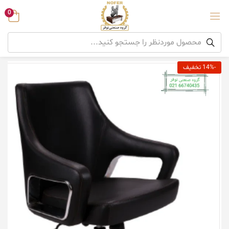
0
-14% تخفیف