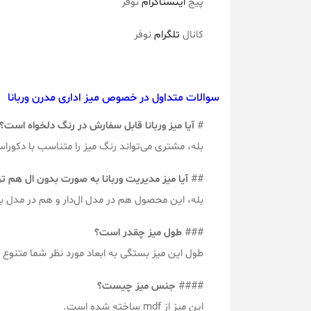
پیج
اینستاگرام
نوفر
کانال
تلگرام
نوفر
سوالات متداول در خصوص میز اداری مدرن وربانا
#
آیا میز وربانا قابل سفارش در رنگ دلخواه است؟
بله، مشتری می‌تواند رنگ میز را متناسب با دکور
##
آیا میز مدیریت وربانا به صورت بدون ال‌ هم ت
بله، این محصول هم در مدل ال‌دار و هم در مدل ب
###
طول میز چقدر است؟
طول این میز بستگی به ابعاد مورد نظر شما متنوع م
####
جنس میز چیست؟
این میز از mdf ساخته شده است.