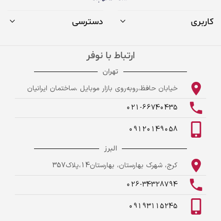
کاربری
دسترسی
ارتباط با نوفر
تهران
خیابان حافظ،روبه‌روی بازار موبایل ،ساختمان ایرانیان
021-66740435
09120149058
البرز
کرج، شهرک بهارستان، بهارستان14،پلاک357
026-34328794
09193115245