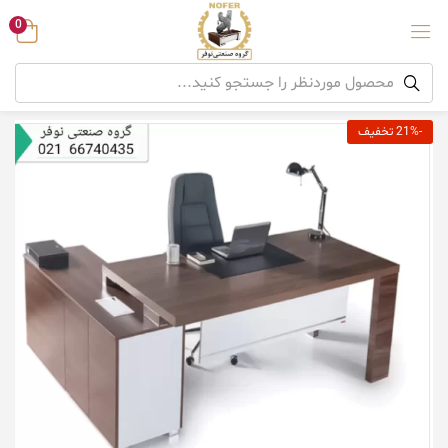
0
-21% تخفیف